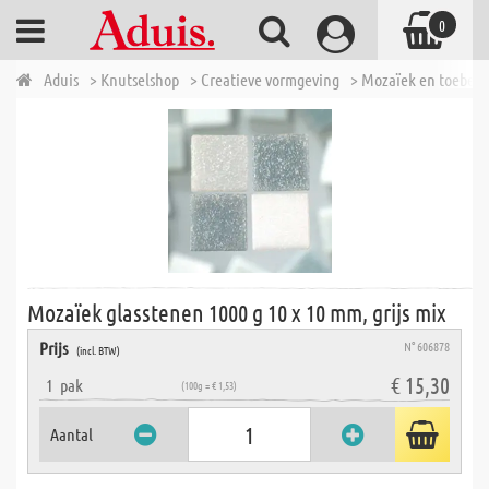
0
Aduis
> Knutselshop
> Creatieve vormgeving
> Mozaïek en toebeh
Mozaïek glasstenen 1000 g 10 x 10 mm, grijs mix
Prijs
N° 606878
(incl. BTW)
€ 15,30
1
pak
(100g = € 1,53)
Aantal