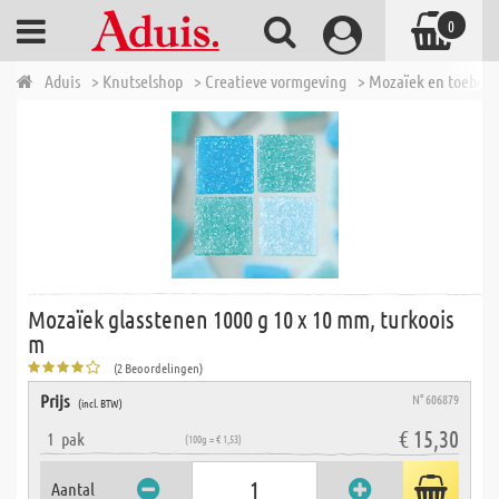
0
Aduis
> Knutselshop
> Creatieve vormgeving
> Mozaïek en toebeh
Mozaïek glasstenen 1000 g 10 x 10 mm, turkoois
m
(2 Beoordelingen)
Prijs
N° 606879
(incl. BTW)
€ 15,30
1
pak
(100g = € 1,53)
Aantal