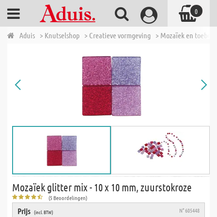
0
Aduis
> Knutselshop
> Creatieve vormgeving
> Mozaïek en toebeh
Mozaïek glitter mix - 10 x 10 mm, zuurstokroze
(5 Beoordelingen)
Prijs
N° 605448
(incl. BTW)