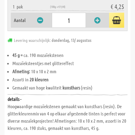
€ 4,25
1
pak
(100g = € 9,44)
Aantal
Levering waarschijnlijk:
donderdag, 13/ augustus
45 g =
ca. 190 mozaïekstenen
Mozaïeksteentjes met glittereffect
Afmeting:
10 x 10 x 2 mm
Assorti in
20 kleuren
Gemaakt van hoge kwaliteit
kunsthars
(resin)
details -
Hoogwaardige mozaïekstenen gemaakt van kunsthars (resin). De
glitterkleurenmix van 4 op elkaar afgestemde tinten is perfect voor
diverse mozaïekprojecten! Afmetingen: 10 x 10 x 2 mm, assorti in 20
kleuren, ca. 190 stuks, gemaakt van kunsthars, 45 g.