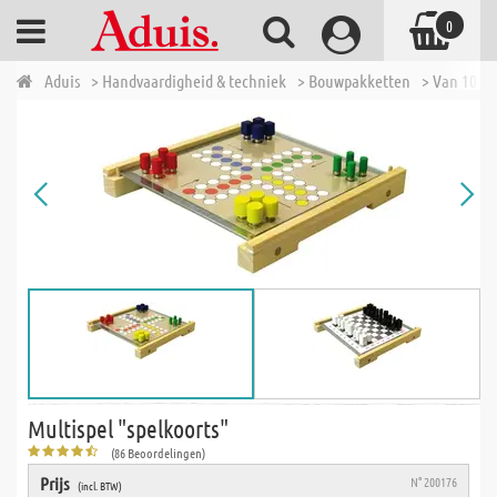
0
Aduis
> Handvaardigheid & techniek
> Bouwpakketten
> Van 10 tot
Multispel "spelkoorts"
(86 Beoordelingen)
Prijs
N° 200176
(incl. BTW)