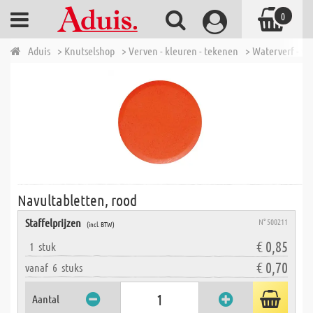
0
Aduis
> Knutselshop
> Verven - kleuren - tekenen
> Waterverf - ve
Navultabletten, rood
Staffelprijzen
N° 500211
(incl. BTW)
€ 0,85
1
stuk
€ 0,70
vanaf
6
stuks
Aantal