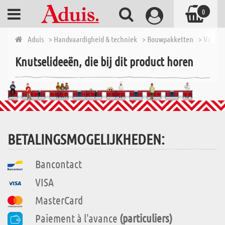
0
Aduis
> Handvaardigheid & techniek
> Bouwpakketten
> Van 7 t
Knutselideeën, die bij dit product horen
BETALINGSMOGELIJKHEDEN:
Bancontact
VISA
MasterCard
Paiement à l'avance
(particuliers)