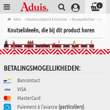
0
Aduis
> Handvaardigheid & techniek
> Bouwpakketten
> Van 10 
Knutselideeën, die bij dit product horen
BETALINGSMOGELIJKHEDEN:
Bancontact
VISA
MasterCard
Paiement à l'avance
(particuliers)