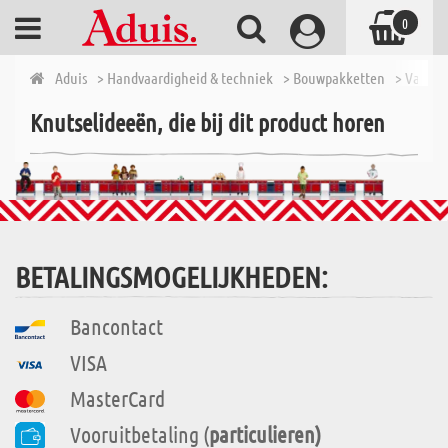
0
Aduis
> Handvaardigheid & techniek
> Bouwpakketten
> Van 7 t
Knutselideeën, die bij dit product horen
BETALINGSMOGELIJKHEDEN:
Bancontact
VISA
MasterCard
Vooruitbetaling (
particulieren)