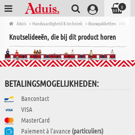
0
Aduis
> Handvaardigheid & techniek
> Bouwpakketten
> Van 7 t
Knutselideeën, die bij dit product horen
BETALINGSMOGELIJKHEDEN:
Bancontact
VISA
MasterCard
Paiement à l'avance
(particuliers)