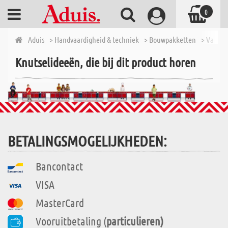
0
Aduis
> Handvaardigheid & techniek
> Bouwpakketten
> Van 7 t
Knutselideeën, die bij dit product horen
BETALINGSMOGELIJKHEDEN:
Bancontact
VISA
MasterCard
Vooruitbetaling (
particulieren)