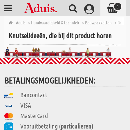
0
Aduis
> Handvaardigheid & techniek
> Bouwpakketten
> Bouwpa
Knutselideeën, die bij dit product horen
BETALINGSMOGELIJKHEDEN:
Bancontact
VISA
MasterCard
Vooruitbetaling (
particulieren)