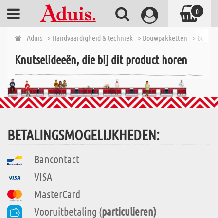
0
Aduis
> Handvaardigheid & techniek
> Bouwpakketten
> Bouwpa
Knutselideeën, die bij dit product horen
BETALINGSMOGELIJKHEDEN:
Bancontact
VISA
MasterCard
Vooruitbetaling (
particulieren)