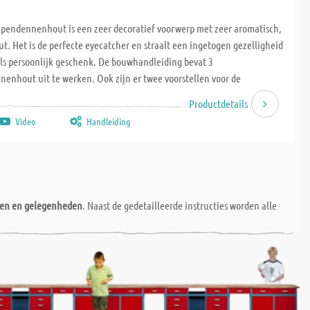
pendennenhout is een zeer decoratief voorwerp met zeer aromatisch,
. Het is de perfecte eyecatcher en straalt een ingetogen gezelligheid
als persoonlijk geschenk. De bouwhandleiding bevat 3
enhout uit te werken. Ook zijn er twee voorstellen voor de
jgesloten. Een mooi werkstukje om de basis van houtbewerking te
Productdetails
leren. Bouwpakket inclusief bouwhandleiding en 2 theelichtjes.
Video
Handleiding
mm. Vanaf 10 jaar, 6 - 9 uur.
nen en gelegenheden
. Naast de gedetailleerde instructies worden alle