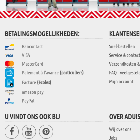
BETALINGSMOGELIJKHEDEN:
KLANTENSE
Bancontact
Snel-bestellen
VISA
Service & contac
MasterCard
Verzendkosten &
Paiement à l'avance
(particuliers)
FAQ - veelgestel
Mijn account
Facture
(écoles)
amazon pay
PayPal
U VINDT ONS OOK BIJ
OVER ADUI
Wij over ons
Jobs