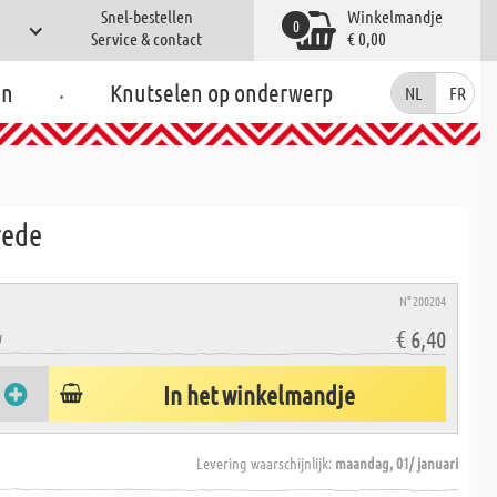
Snel-bestellen
Winkelmandje
0
Service & contact
€ 0,00
.
en
Knutselen op onderwerp
NL
FR
rede
N° 200204
€ 6,40
W
In het winkelmandje
Levering waarschijnlijk:
maandag, 01/ januari