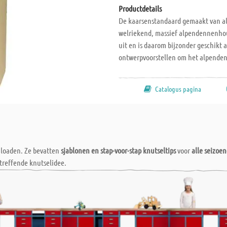
Productdetails
De kaarsenstandaard gemaakt van al
welriekend, massief alpendennenhout
uit en is daarom bijzonder geschikt 
ontwerpvoorstellen om het alpendenn
vormgeving van de kaarsenhouder bi
leren en om de creativiteit te stimu
Catalogus pagina
Afmetingen L x B x H: 130 x 90 x 160 
wnloaden. Ze bevatten
sjablonen en stap-voor-stap knutseltips
voor
alle seizoe
treffende knutselidee.