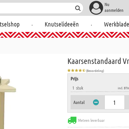
Nu
aanmelden
.
.
tselshop
Knutselideeën
Werkblad
Kaarsenstandaard V
(Beoordeling)
Prijs
1
stuk
incl. BT
Aantal
Meteen leverbaar