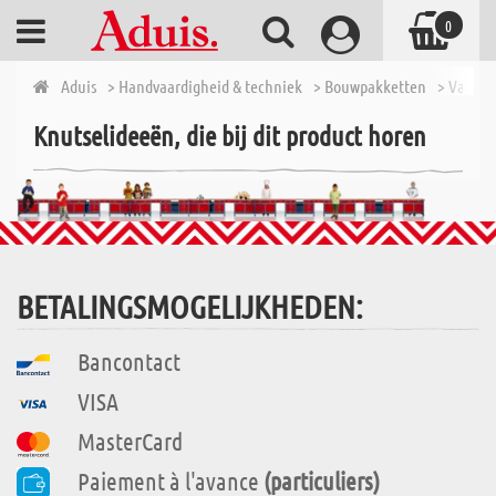
0
Aduis
> Handvaardigheid & techniek
> Bouwpakketten
> Van 7 t
Knutselideeën, die bij dit product horen
BETALINGSMOGELIJKHEDEN:
Bancontact
VISA
MasterCard
Paiement à l'avance
(particuliers)