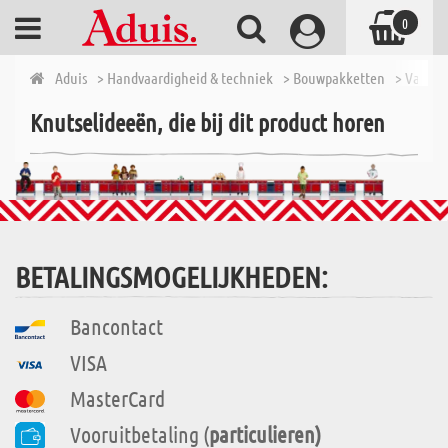
0
Aduis
> Handvaardigheid & techniek
> Bouwpakketten
> Van 7 t
Knutselideeën, die bij dit product horen
BETALINGSMOGELIJKHEDEN:
Bancontact
VISA
MasterCard
Vooruitbetaling (
particulieren)