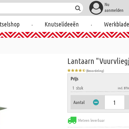
Nu
aanmelden
.
.
tselshop
Knutselideeën
Werkblad
Lantaarn "Vuurvlieg
(Beoordeling)
Prijs
1
stuk
incl. BT
Aantal
Meteen leverbaar