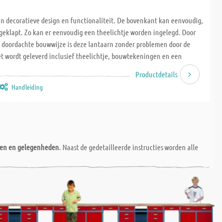
ijn decoratieve design en functionaliteit. De bovenkant kan eenvoudig,
eklapt. Zo kan er eenvoudig een theelichtje worden ingelegd. Door
n doordachte bouwwijze is deze lantaarn zonder problemen door de
t wordt geleverd inclusief theelichtje, bouwtekeningen en een
 x B x H: ca. 100 x 100 x 180 mm. Vanaf 11 jaar, 5-7 uur.
Productdetails
Handleiding
nen en gelegenheden
. Naast de gedetailleerde instructies worden alle