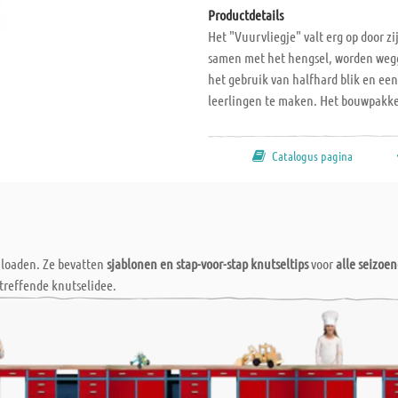
Productdetails
Het "Vuurvliegje" valt erg op door z
samen met het hengsel, worden wegg
het gebruik van halfhard blik en ee
leerlingen te maken. Het bouwpakke
uitvoerige beschrijving. Afmetingen L
Catalogus pagina
wnloaden. Ze bevatten
sjablonen en stap-voor-stap knutseltips
voor
alle seizoe
treffende knutselidee.