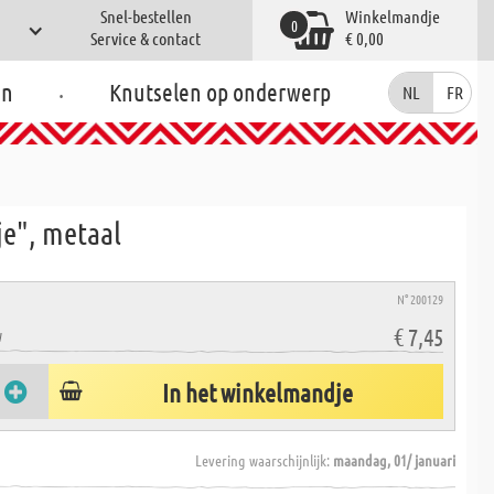
Snel-bestellen
Winkelmandje
0
Service & contact
€ 0,00
.
en
Knutselen op onderwerp
NL
FR
je", metaal
N° 200129
€ 7,45
W
In het winkelmandje
Levering waarschijnlijk:
maandag, 01/ januari