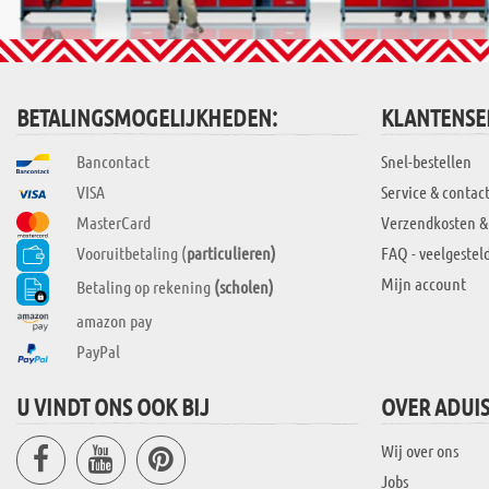
BETALINGSMOGELIJKHEDEN:
KLANTENSE
Bancontact
Snel-bestellen
VISA
Service & contac
MasterCard
Verzendkosten &
Vooruitbetaling (
particulieren)
FAQ - veelgestel
Mijn account
Betaling op rekening
(scholen)
amazon pay
PayPal
U VINDT ONS OOK BIJ
OVER ADUI
Wij over ons
Jobs