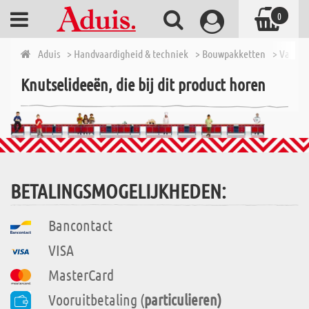
0
Aduis
> Handvaardigheid & techniek
> Bouwpakketten
> Van 10 
Knutselideeën, die bij dit product horen
BETALINGSMOGELIJKHEDEN:
Bancontact
VISA
MasterCard
Vooruitbetaling (
particulieren)