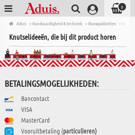
0
Aduis
> Handvaardigheid & techniek
> Bouwpakketten
> Van 7 t
Knutselideeën, die bij dit product horen
BETALINGSMOGELIJKHEDEN:
Bancontact
VISA
MasterCard
Vooruitbetaling (
particulieren)