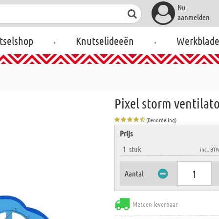
Nu
aanmelden
.
.
tselshop
Knutselideeën
Werkblad
Pixel storm ventilat
(Beoordeling)
Prijs
1
stuk
incl. BT
Aantal
Meteen leverbaar