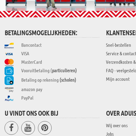
BETALINGSMOGELIJKHEDEN:
KLANTENSE
Bancontact
Snel-bestellen
VISA
Service & contac
MasterCard
Verzendkosten &
Vooruitbetaling (
particulieren)
FAQ - veelgestel
Mijn account
Betaling op rekening
(scholen)
amazon pay
PayPal
U VINDT ONS OOK BIJ
OVER ADUI
Wij over ons
Jobs