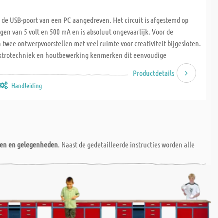
a de USB-poort van een PC aangedreven. Het circuit is afgestemd op
en van 5 volt en 500 mA en is absoluut ongevaarlijk. Voor de
twee ontwerpvoorstellen met veel ruimte voor creativiteit bijgesloten.
ektrotechniek en houtbewerking kenmerken dit eenvoudige
fmetingen L x B x H: 290 x 200 x 100 mm. Vanaf 10 jaar, 8-12 uur. 2
Productdetails
 stroomkabel nodig
Handleiding
nen en gelegenheden
. Naast de gedetailleerde instructies worden alle