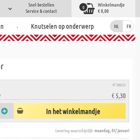
Snel-bestellen
Winkelmandje
0
Service & contact
€ 0,00
.
en
Knutselen op onderwerp
NL
FR
or
N° 200222
€ 5,30
W
In het winkelmandje
Levering waarschijnlijk:
maandag, 01/ januari