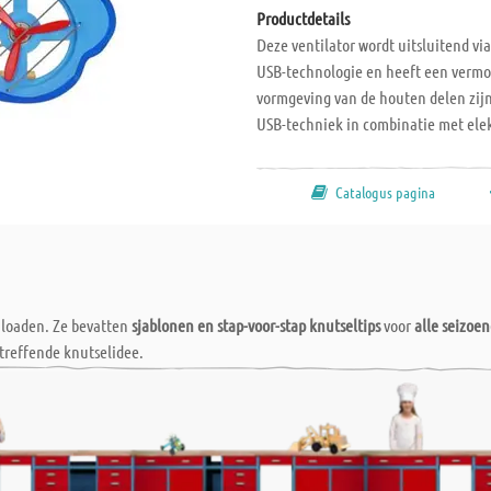
Productdetails
Deze ventilator wordt uitsluitend vi
USB-technologie en heeft een vermog
vormgeving van de houten delen zijn 
USB-techniek in combinatie met el
bouwpakketje. Inclusief USB-kabel. A
ontwerpvoorstellen Geen batterij of
Catalogus pagina
wnloaden. Ze bevatten
sjablonen en stap-voor-stap knutseltips
voor
alle seizoe
treffende knutselidee.