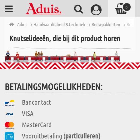
0
Aduis
> Handvaardigheid & techniek
> Bouwpakketten
> Bouwpa
Knutselideeën, die bij dit product horen
BETALINGSMOGELIJKHEDEN:
Bancontact
VISA
MasterCard
Vooruitbetaling (
particulieren)