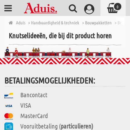
0
Aduis
> Handvaardigheid & techniek
> Bouwpakketten
> Bouwpa
Knutselideeën, die bij dit product horen
BETALINGSMOGELIJKHEDEN:
Bancontact
VISA
MasterCard
Vooruitbetaling (
particulieren)