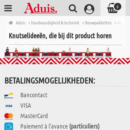
0
Aduis
> Handvaardigheid & techniek
> Bouwpakketten
> Van 7 t
Knutselideeën, die bij dit product horen
BETALINGSMOGELIJKHEDEN:
Bancontact
VISA
MasterCard
Paiement à l'avance
(particuliers)