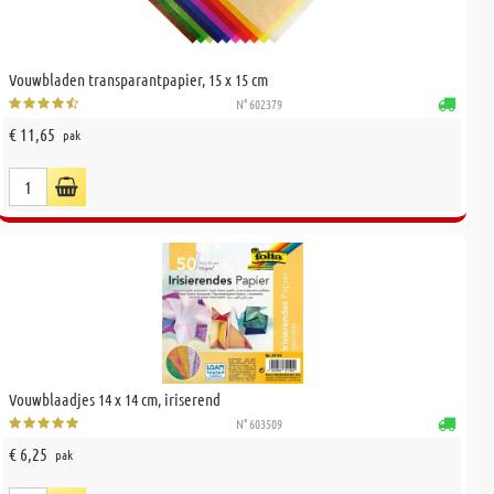
Vouwbladen transparantpapier, 15 x 15 cm
N° 602379
€ 11,65
pak
Vouwblaadjes 14 x 14 cm, iriserend
N° 603509
€ 6,25
pak