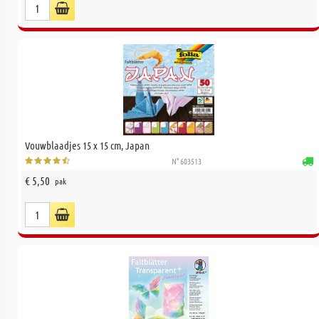
Vouwblaadjes 15 x 15 cm, Japan
N° 603513
€ 5,50
pak