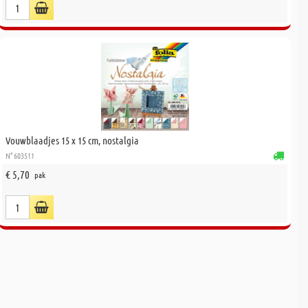
Vouwblaadjes 15 x 15 cm, nostalgia
N° 603511
€ 5,70
pak