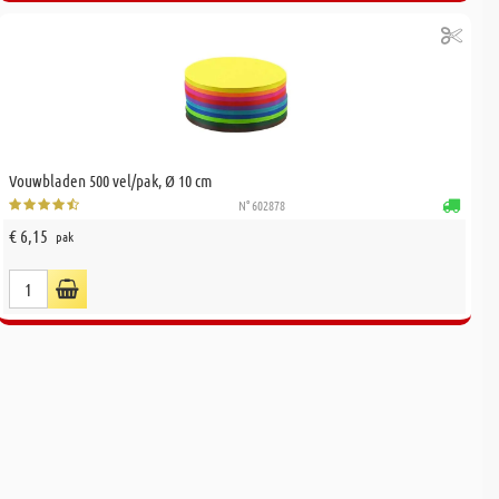
Vouwbladen 500 vel/pak, Ø 10 cm
N° 602878
€ 6,15
pak