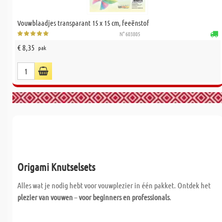
Vouwblaadjes transparant 15 x 15 cm, feeënstof
N° 603805
€ 8,35
pak
Origami Knutselsets
Alles wat je nodig hebt voor vouwplezier in één pakket. Ontdek het
plezier van vouwen
–
voor beginners en professionals
.