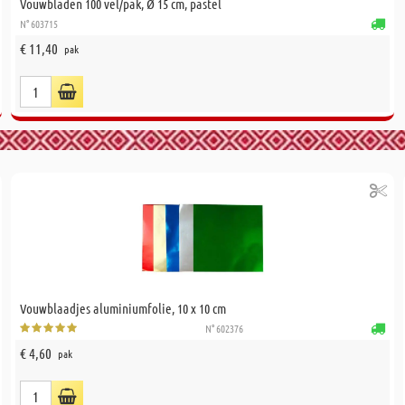
Vouwbladen 100 vel/pak, Ø 15 cm, pastel
N° 603715
€ 11,40
pak
Vouwblaadjes aluminiumfolie, 10 x 10 cm
N° 602376
€ 4,60
pak