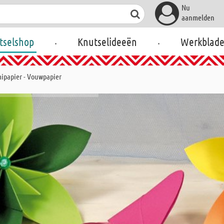
Nu
aanmelden
.
.
tselshop
Knutselideeën
Werkblad
ipapier - Vouwpapier