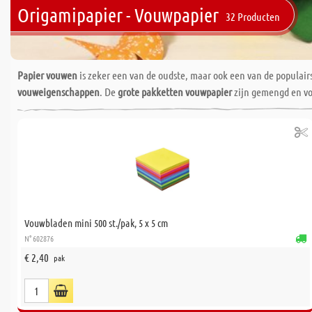
Origamipapier - Vouwpapier
32 Producten
Papier vouwen
is zeker een van de oudste, maar ook een van de populair
vouweigenschappen
. De
grote pakketten vouwpapier
zijn gemengd en voo
Vouwbladen mini 500 st./pak, 5 x 5 cm
N° 602876
€ 2,40
pak