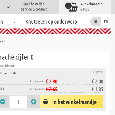
Snel-bestellen
Winkelmandje
0
Service & contact
€ 0,00
.
en
Knutselen op onderwerp
NL
FR
er 0
aché cijfer 0
eoordelingen)
en
N° 602704
(incl. BTW)
€ 2,90
€ 2,00
in plaats van
€ 2,65
€ 1,85
uks
in plaats van
In het winkelmandje