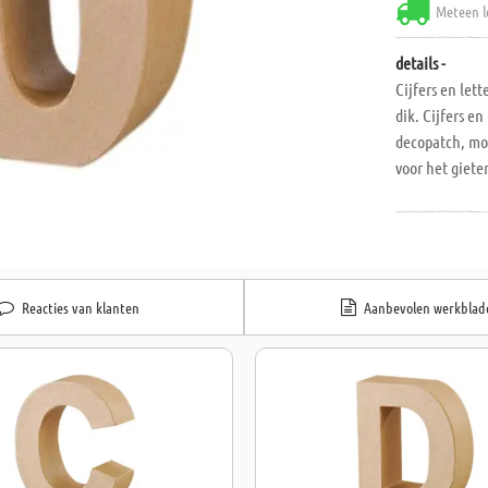
Meteen l
details -
Cijfers en let
dik. Cijfers e
decopatch, moz
voor het giete
Reacties van klanten
Aanbevolen werkblad