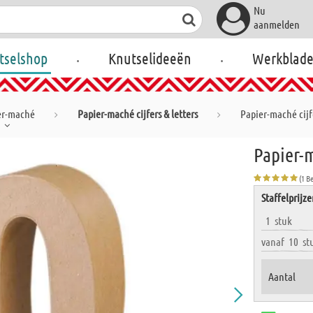
Nu
aanmelden
.
.
tselshop
Knutselideeën
Werkblad
er-maché
Papier-maché cijfers & letters
Papier-maché cijf
Papier-m
(1 B
Staffelprijz
1
stuk
vanaf
10
st
Aantal