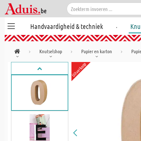
.
Handvaardigheid & techniek
Knu
Knutselshop
Papier en karton
Papi
Uitverkoop