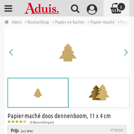
0
Aduis
> Knutselshop
> Papier en karton
> Papier-maché
> Papier
Papier-maché doos dennenboom, 11 x 4 cm
(3 Beoordelingen)
Prijs
N° 603283
(incl. BTW)