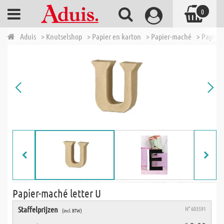
0
Aduis
> Knutselshop
> Papier en karton
> Papier-maché
> Papier-
Papier-maché letter U
Staffelprijzen
N° 603591
(incl. BTW)