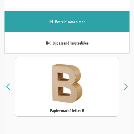
Besteld samen met
Bijpassend knutselidee
Papier-maché letter B