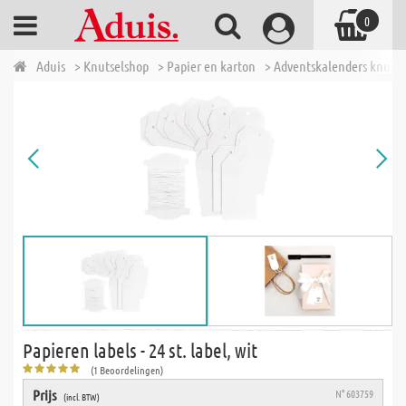
0
Aduis
> Knutselshop
> Papier en karton
> Adventskalenders knuts
Papieren labels - 24 st. label, wit
(1 Beoordelingen)
Prijs
N° 603759
(incl. BTW)