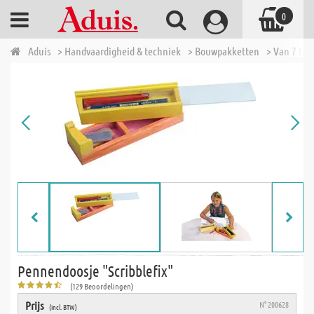
0
Aduis
> Handvaardigheid & techniek
> Bouwpakketten
> Van 7 tot 
Pennendoosje "Scribblefix"
(129 Beoordelingen)
Prijs
N° 200628
(incl. BTW)