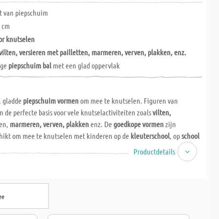
 van piepschuim
 cm
or knutselen
vilten, versieren met pailletten, marmeren, verven, plakken, enz.
ige
piepschuim bal
met een glad oppervlak
, gladde
piepschuim
vormen
om mee te knutselen. Figuren van
n de perfecte basis voor vele knutselactiviteiten zoals
vilten,
en,
marmeren, verven, plakken
enz. De
goedkope vormen
zijn
chikt om mee te knutselen met kinderen op de
kleuterschool
, op
school
e bezig te zijn. Voor het lijmen kunt u het beste een speciale
Productdetails
m
gebruiken (artikelnr. 310412), deze is oplosmiddelvrij!
ee