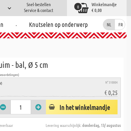
Snel-bestellen
Winkelmandje
0
Service & contact
€ 0,00
.
en
Knutselen op onderwerp
NL
FR
im - bal, Ø 5 cm
Beoordelingen)
N° 310004
W)
€ 0,25
In het winkelmandje
everbaar
Levering waarschijnlijk:
donderdag, 13/ augustus