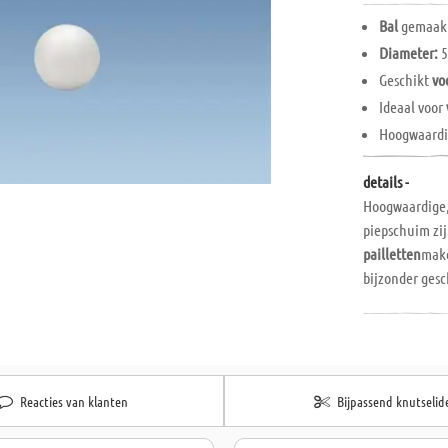
Bal
gemaakt
Diameter:
5
Geschikt
vo
Ideaal voor
Hoogwaard
details -
Hoogwaardige
piepschuim zij
pailletten
mak
bijzonder ges
of om thuis me
polystyreenlij
Reacties van klanten
Bijpassend knutselid