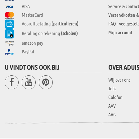
VISA
Service & contac
MasterCard
Verzendkosten &
Vooruitbetaling (
particulieren)
FAQ - veelgestel
Mijn account
Betaling op rekening
(scholen)
amazon pay
PayPal
U VINDT ONS OOK BIJ
OVER ADUI
Wij over ons
Jobs
Colofon
AVV
AVG