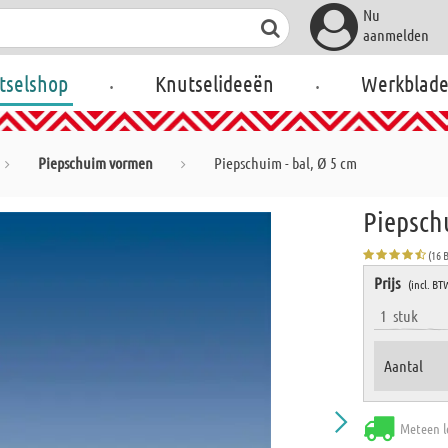
Nu
aanmelden
.
.
tselshop
Knutselideeën
Werkblad
Piepschuim vormen
Piepschuim - bal, Ø 5 cm
Piepschu
(16 
Prijs
(incl. BT
1
stuk
Aantal
Meteen l