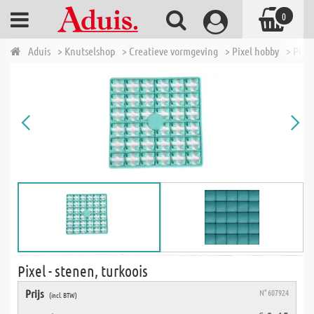
0
Aduis
> Knutselshop
> Creatieve vormgeving
> Pixel hobby
> Pixel
Pixel - stenen, turkoois
Prijs
N° 607924
(incl. BTW)