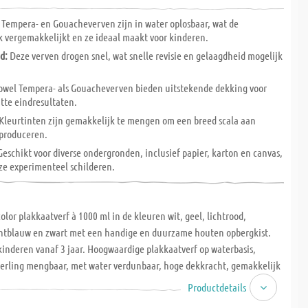
Tempera- en Gouacheverven zijn in water oplosbaar, wat de
vergemakkelijkt en ze ideaal maakt voor kinderen.
d:
Deze verven drogen snel, wat snelle revisie en gelaagdheid mogelijk
wel Tempera- als Gouacheverven bieden uitstekende dekking voor
tte eindresultaten.
Kleurtinten zijn gemakkelijk te mengen om een breed scala aan
 produceren.
eschikt voor diverse ondergronden, inclusief papier, karton en canvas,
ze experimenteel schilderen.
color plakkaatverf à 1000 ml in de kleuren wit, geel, lichtrood,
ichtblauw en zwart met een handige en duurzame houten opbergkist.
kinderen vanaf 3 jaar. Hoogwaardige plakkaatverf op waterbasis,
nderling mengbaar, met water verdunbaar, hoge dekkracht, gemakkelijk
van de handen en hecht goed op gladde oppervlakken bijvoorbeeld
Productdetails
verf waterbestendig te maken, kan deze worden gelakt met Creall-lak