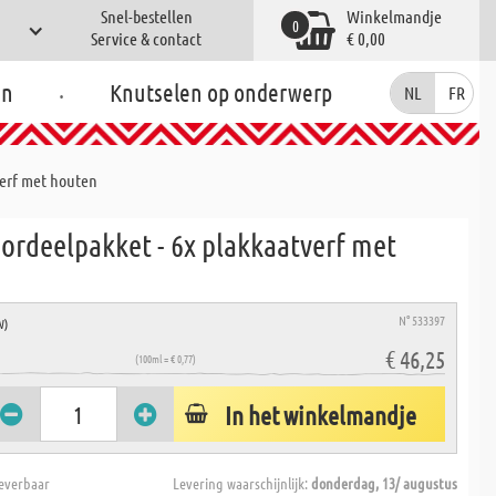
Snel-bestellen
Winkelmandje
0
Service & contact
€ 0,00
.
en
Knutselen op onderwerp
NL
FR
verf met houten
ordeelpakket - 6x plakkaatverf met
N° 533397
W)
€ 46,25
(100ml = € 0,77)
In het winkelmandje
everbaar
Levering waarschijnlijk:
donderdag, 13/ augustus