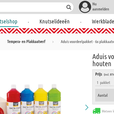
Nu
aanmelden
.
.
tselshop
Knutselideeën
Werkblad
Tempera- en Plakkaatverf
Aduis voordeelpakket - 6x plakkaat
Aduis vo
houten
Prijs
(incl. BT
1
pakket
Aantal
Meteen l