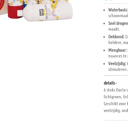
Waterbasis:
schoonmaak 
Snel drogen
maakt.
Dekkend:
Zo
heldere, ma
Mengbaar:
nuances te
Veelzijdig:
G
stimuleren 
details -
6 stuks Dacta 
lichtgroen, l
Geschikt voor 
veelzijdig, o
af te wassen 
ramen. Om de 