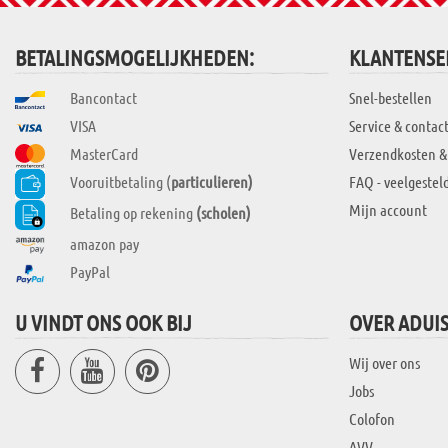
BETALINGSMOGELIJKHEDEN:
KLANTENSE
Bancontact
Snel-bestellen
VISA
Service & contac
MasterCard
Verzendkosten &
Vooruitbetaling (
particulieren)
FAQ - veelgestel
Mijn account
Betaling op rekening
(scholen)
amazon pay
PayPal
U VINDT ONS OOK BIJ
OVER ADUI
Wij over ons
Jobs
Colofon
AVV