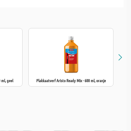
33). Ze dragen de CE-markering met EU-richtlijn "EN71",
j.
 ml, geel
Plakkaatverf Aristo Ready Mix - 600 ml, oranje
P