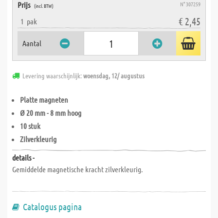
Prijs
N° 307259
(incl. BTW)
€ 2,45
1
pak
Aantal
Levering waarschijnlijk:
woensdag, 12/ augustus
Platte magneten
Ø 20 mm - 8 mm hoog
10 stuk
Zilverkleurig
details -
Gemiddelde magnetische kracht zilverkleurig.
Catalogus pagina