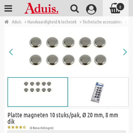
0
Aduis
> Handvaardigheid & techniek
> Technische accessoires
> Ma
Platte magneten 10 stuks/pak, Ø 20 mm, 8 mm
dik
(4 Beoordelingen)