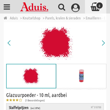
0
Aduis
> Knutselshop
> Parels, kralen & sieraden
> Emailleren - Efco
Glazuurpoeder - 10 ml, aardbei
(1 Beoordelingen)
Staffelprijzen
N° 310700
(incl. BTW)