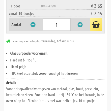
€ 2,65
1
doos
(100ml = € 26,50)
€ 2,45
vanaf
10
doosjes
Aantal
Levering waarschijnlijk:
woensdag, 12/ augustus
Glazuurpoeder voor email
Hard uit bij 150 °C
10 ml potje
TIP: Zeef opzetstuk vereenvoudigd het doseren
details -
Voor het opvallend vormgeven van metaal, glas, hout, porselein,
keramiek en steen. Smelt en hard uit bij 150 °C op het fornuis, in de
oven of op het Efcolor fornuis met waxinelichtjes. 10 ml potje.