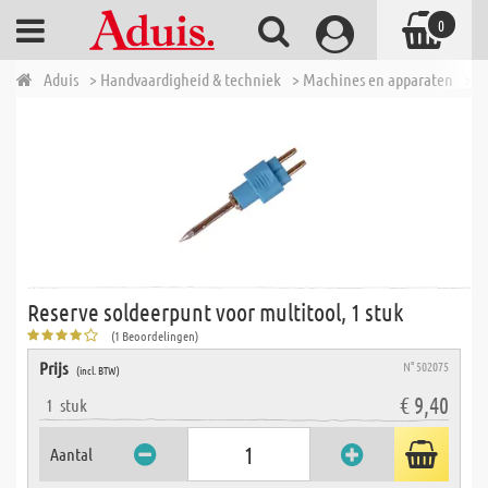
0
Aduis
> Handvaardigheid & techniek
> Machines en apparaten
> T
Reserve soldeerpunt voor multitool, 1 stuk
(1 Beoordelingen)
Prijs
N° 502075
(incl. BTW)
€ 9,40
1
stuk
Aantal