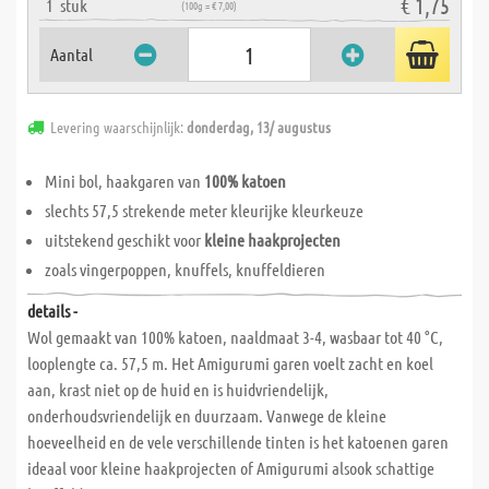
€ 1,75
1
stuk
(100g = € 7,00)
Aantal
Levering waarschijnlijk:
donderdag, 13/ augustus
Mini bol, haakgaren van
100% katoen
slechts 57,5 strekende meter kleurijke kleurkeuze
uitstekend geschikt voor
kleine haakprojecten
zoals vingerpoppen, knuffels, knuffeldieren
details -
Wol gemaakt van 100% katoen, naaldmaat 3-4, wasbaar tot 40 °C,
looplengte ca. 57,5 m. Het Amigurumi garen voelt zacht en koel
aan, krast niet op de huid en is huidvriendelijk,
onderhoudsvriendelijk en duurzaam. Vanwege de kleine
hoeveelheid en de vele verschillende tinten is het katoenen garen
ideaal voor kleine haakprojecten of Amigurumi alsook schattige