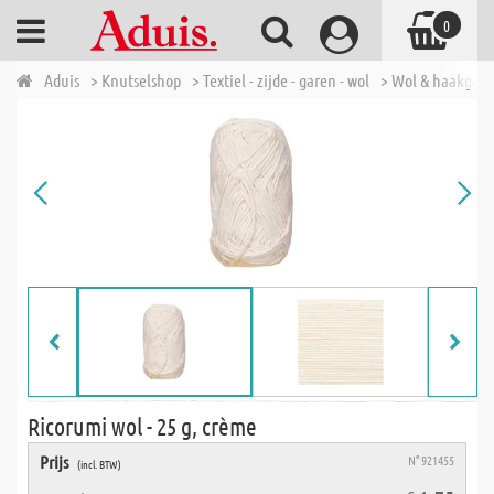
0
Aduis
> Knutselshop
> Textiel - zijde - garen - wol
> Wol & haakgar
Ricorumi wol - 25 g, crème
Prijs
N° 921455
(incl. BTW)