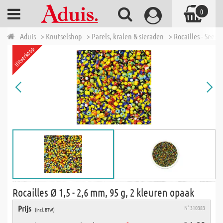
0
Aduis
> Knutselshop
> Parels, kralen & sieraden
> Rocailles - Seed 
Uitverkoop
Rocailles Ø 1,5 - 2,6 mm, 95 g, 2 kleuren opaak
Prijs
N° 310383
(incl. BTW)