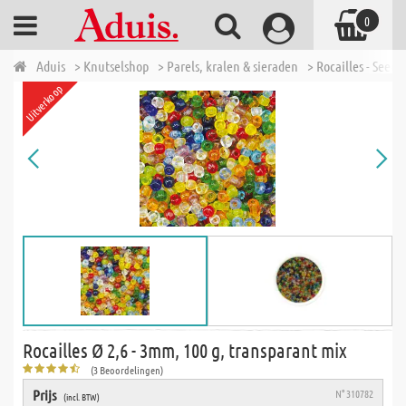
0
Aduis
> Knutselshop
> Parels, kralen & sieraden
> Rocailles - Seed 
Uitverkoop
Rocailles Ø 2,6 - 3mm, 100 g, transparant mix
(3 Beoordelingen)
Prijs
N° 310782
(incl. BTW)