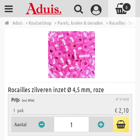
0
Aduis
> Knutselshop
> Parels, kralen & sieraden
> Rocailles - Seed 
Rocailles zilveren inzet Ø 4,5 mm, roze
Prijs
N° 311618
(incl. BTW)
€ 2,10
1
pak
Aantal