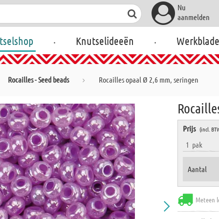
Nu
aanmelden
.
.
tselshop
Knutselideeën
Werkblad
Rocailles - Seed beads
Rocailles opaal Ø 2,6 mm, seringen
Rocaille
Prijs
(incl. BT
1
pak
Aantal
Meteen l