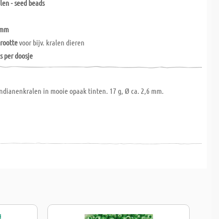
len - seed beads
 mm
rootte
voor bijv. kralen dieren
s per doosje
 indianenkralen in mooie opaak tinten. 17 g, Ø ca. 2,6 mm.