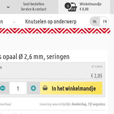
Snel-bestellen
Winkelmandje
0
Service & contact
€ 0,00
.
en
Knutselen op onderwerp
NL
FR
s opaal Ø 2,6 mm, seringen
N° 310919
W)
€ 2,05
In het winkelmandje
everbaar
Levering waarschijnlijk:
donderdag, 13/ augustus