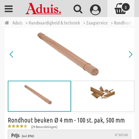
0
Aduis
> Handvaardigheid & techniek
> Zaagservice
> Rondhout
> 
Rondhout beuken Ø 4 mm - 100 st. pak, 500 mm
(29 Beoordelingen)
Prijs
N° 803348
(incl. BTW)