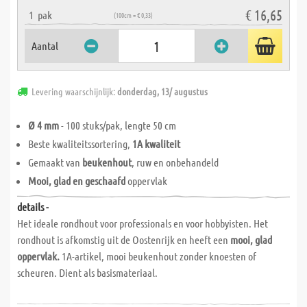
€ 16,65
1
pak
(100cm = € 0,33)
Aantal
Levering waarschijnlijk:
donderdag, 13/ augustus
Ø 4 mm
- 100 stuks/pak, lengte 50 cm
Beste kwaliteitssortering,
1A kwaliteit
Gemaakt van
beukenhout
, ruw en onbehandeld
Mooi, glad en geschaafd
oppervlak
details -
Het ideale rondhout voor professionals en voor hobbyisten. Het
rondhout is afkomstig uit de Oostenrijk en heeft een
mooi, glad
oppervlak.
1A-artikel, mooi beukenhout zonder knoesten of
scheuren. Dient als basismateriaal.