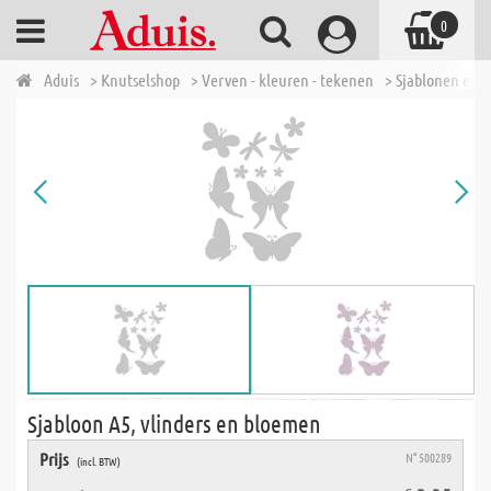
0
Aduis
> Knutselshop
> Verven - kleuren - tekenen
> Sjablonen en a
Sjabloon A5, vlinders en bloemen
Prijs
N° 500289
(incl. BTW)