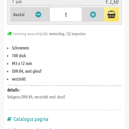
€ 2,60
1
pak
Aantal
Levering waarschijnlijk:
woensdag, 12/ augustus
Schroeven
100 stuk
M3 x 12 mm
DIN 84, met gleuf
verzinkt
details -
Volgens DIN 84, verzinkt met sleuf.
Catalogus pagina