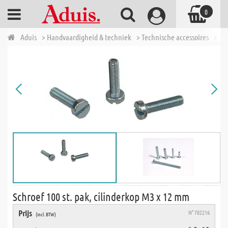
0
Aduis
> Handvaardigheid & techniek
> Technische accessoires
> Sc
Schroef 100 st. pak, cilinderkop M3 x 12 mm
Prijs
N° 702216
(incl. BTW)