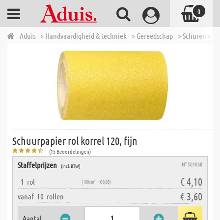
0
Aduis
> Handvaardigheid & techniek
> Gereedschap
> Schuren en p
Schuurpapier rol korrel 120, fijn
(15 Beoordelingen)
Staffelprijzen
N° 501060
(incl. BTW)
€ 4,10
1
rol
(100cm² = € 0,08)
€ 3,60
vanaf
10
rollen
Aantal