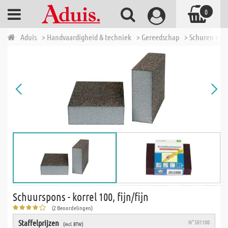
0
Aduis
> Handvaardigheid & techniek
> Gereedschap
> Schuren en p
Schuurspons - korrel 100, fijn/fijn
(2 Beoordelingen)
Staffelprijzen
N° 501100
(incl. BTW)