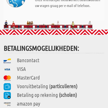
uw vragen graag per e-mail of telefoon.
BETALINGSMOGELIJKHEDEN:
Bancontact
VISA
MasterCard
Vooruitbetaling (
particulieren)
Betaling op rekening
(scholen)
amazon pay