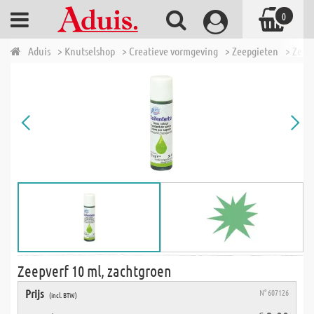
0
Aduis
> Knutselshop
> Creatieve vormgeving
> Zeepgieten
> Zeep
Zeepverf 10 ml, zachtgroen
Prijs
N° 607126
(incl. BTW)