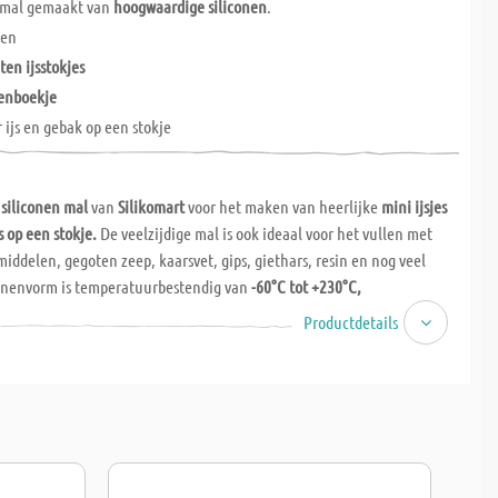
e mal gemaakt van
hoogwaardige siliconen
.
en
ten ijsstokjes
enboekje
r ijs en gebak op een stokje
siliconen mal
van
Silikomart
voor het maken van heerlijke
mini ijsjes
s op een stokje.
De veelzijdige mal is ook ideaal voor het vullen met
iddelen, gegoten zeep, kaarsvet, gips, giethars, resin en nog veel
conenvorm is temperatuurbestendig van
-60°C tot +230°C,
nebestendig
en reukloos. Incl.
ijslollystokjes
en
recepten
! 1 ijsje is ca. 7
Productdetails
rm voor 4 ijsvormpjes
en ijsstokjes
je in het Italiaans, Engels, Frans, Duits en Spaans