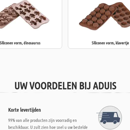
Grootte van de
Grootte van 1 
Totale vulhoe
Vulhoeveelhei
Siliconen vorm, dinosaurus
Siliconen vorm, klavertje
UW VOORDELEN BIJ ADUIS
Korte levertijden
99% van alle producten zijn voorradig en
beschikbaar. U zult zien hoe snel u uw bestelde