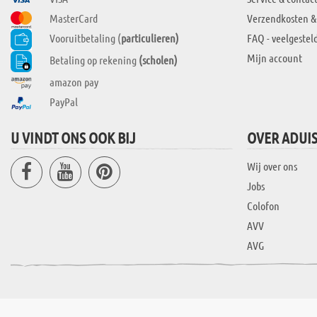
MasterCard
Verzendkosten &
Vooruitbetaling (
particulieren)
FAQ - veelgestel
Mijn account
Betaling op rekening
(scholen)
amazon pay
PayPal
U VINDT ONS OOK BIJ
OVER ADUI
Wij over ons
Jobs
Colofon
AVV
AVG