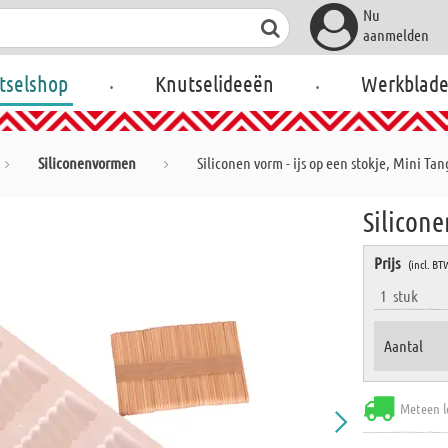
Nu
aanmelden
.
.
tselshop
Knutselideeën
Werkblad
Siliconenvormen
Siliconen vorm - ijs op een stokje, Mini Tan
Silicone
Prijs
(incl. BT
1
stuk
Aantal
Meteen l