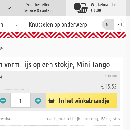
Snel-bestellen
Winkelmandje
0
Service & contact
€ 0,00
.
en
Knutselen op onderwerp
NL
FR
go
n vorm - ijs op een stokje, Mini Tango
N° 608018
W)
€ 15,55
In het winkelmandje
everbaar
Levering waarschijnlijk:
donderdag, 13/ augustus