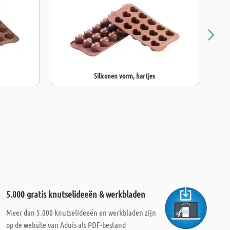
 volledige vorm:
20 x 11 x 2 cm
ijsvorm:
ca. 7 x 3 x 2 cm
veelheid:
144 ml
d van 1 ijsvorm:
36 ml
Siliconen vorm, hartjes
5.000 gratis knutselideeën & werkbladen
Meer dan 5.000 knutselideeën en werkbladen zijn
op de website van Aduis als PDF-bestand