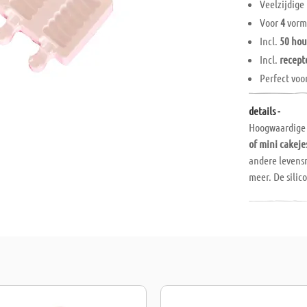
Veelzijdig
Voor
4
vorm
Incl.
50 hou
Incl.
recept
Perfect voo
details -
Hoogwaardige
of mini cakeje
andere levensm
meer. De sili
vaatwasmachi
x 3 x 2 cm.
Inhoud
:
1 siliconen vo
50 kleine hout
1 receptenboek