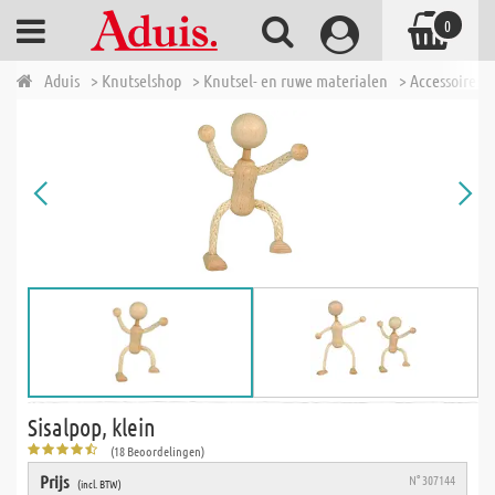
0
Aduis
> Knutselshop
> Knutsel- en ruwe materialen
> Accessoires 
Sisalpop, klein
(18 Beoordelingen)
Prijs
N° 307144
(incl. BTW)