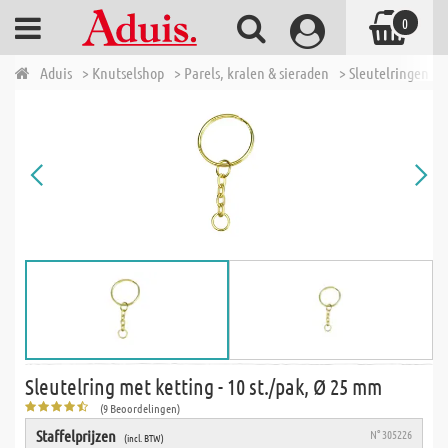
0
Aduis
> Knutselshop
> Parels, kralen & sieraden
> Sleutelringen
>
Sleutelring met ketting - 10 st./pak, Ø 25 mm
(9 Beoordelingen)
Staffelprijzen
N° 305226
(incl. BTW)