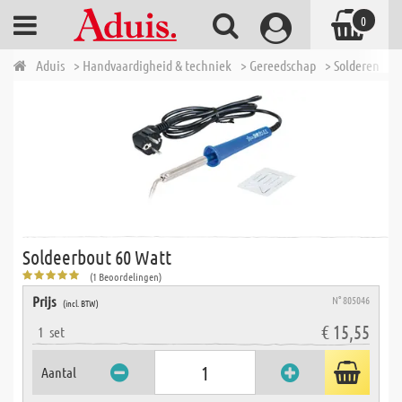
0
Aduis
> Handvaardigheid & techniek
> Gereedschap
> Solderen
> 
Soldeerbout 60 Watt
(1 Beoordelingen)
Prijs
N° 805046
(incl. BTW)
€ 15,55
1
set
Aantal